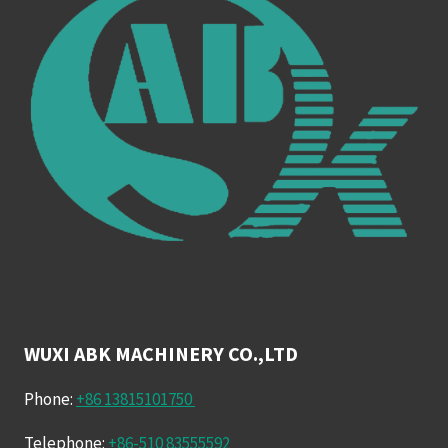
WUXI ABK MACHINERY CO.,LTD
Phone:
+86 13815101750
Telephone:
+86-510 83555592