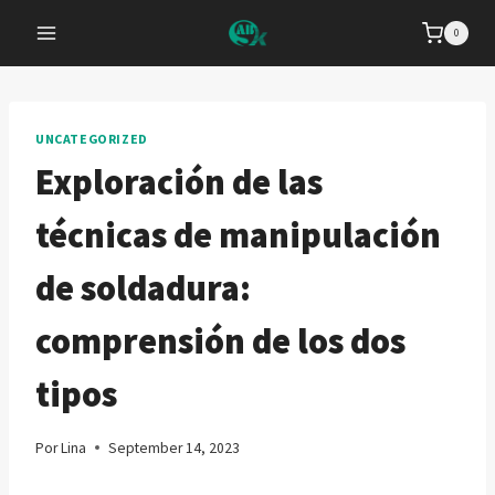
Saltar
0
al
Contenido
UNCATEGORIZED
Exploración de las
técnicas de manipulación
de soldadura:
comprensión de los dos
tipos
Por
Lina
September 14, 2023