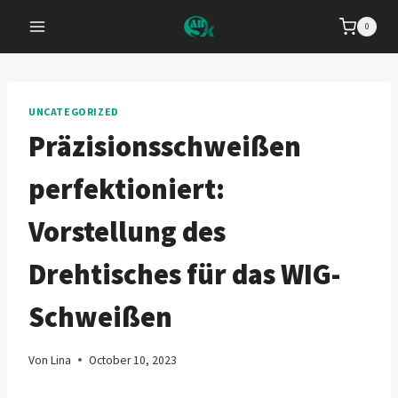
Zum
0
Inhalt
springen
UNCATEGORIZED
Präzisionsschweißen
perfektioniert:
Vorstellung des
Drehtisches für das WIG-
Schweißen
Von
Lina
October 10, 2023